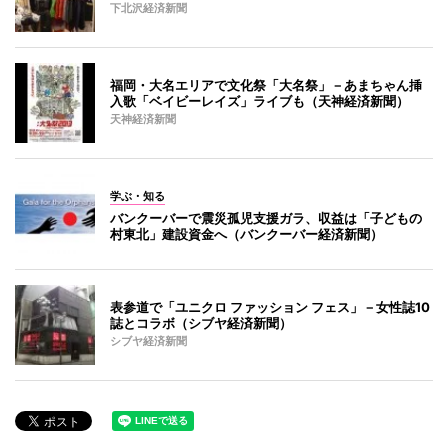
下北沢経済新聞
福岡・大名エリアで文化祭「大名祭」－あまちゃん挿
入歌「ベイビーレイズ」ライブも（天神経済新聞）
天神経済新聞
学ぶ・知る
バンクーバーで震災孤児支援ガラ、収益は「子どもの
村東北」建設資金へ（バンクーバー経済新聞）
表参道で「ユニクロ ファッション フェス」－女性誌10
誌とコラボ（シブヤ経済新聞）
シブヤ経済新聞