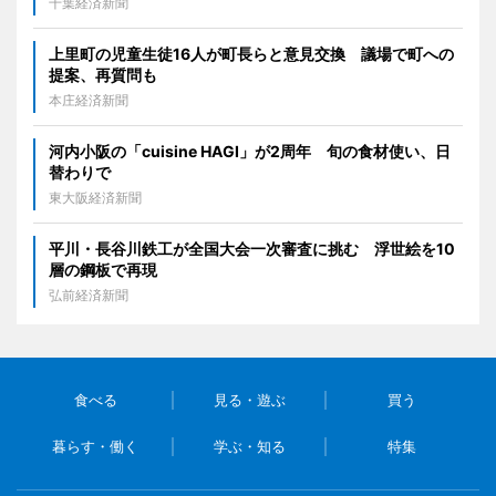
千葉経済新聞
上里町の児童生徒16人が町長らと意見交換 議場で町への
提案、再質問も
本庄経済新聞
河内小阪の「cuisine HAGI」が2周年 旬の食材使い、日
替わりで
東大阪経済新聞
平川・長谷川鉄工が全国大会一次審査に挑む 浮世絵を10
層の鋼板で再現
弘前経済新聞
食べる
見る・遊ぶ
買う
暮らす・働く
学ぶ・知る
特集