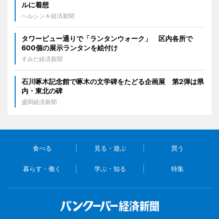
ルに着想
ヘルシンキ経済新聞
タワービュー通りで「ランタンウォーク」 区内各所で
600個の展示ランタンを絵付け
すみだ経済新聞
石川啄木記念館で啄木の文学碑をたどる企画展 第2弾は県
内・東北の碑
盛岡経済新聞
食べる
見る・遊ぶ
買う
暮らす・働く
学ぶ・知る
特集