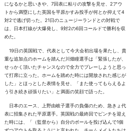
になるかと思いきや、7回表に粘りの攻撃を見せ、2アウ
トから満塁にした英国を平原かすみ投手が何とか抑えて4
対2で逃げ切った。21日のニュージーランドとの対戦で
は、日本打線が大爆発し、9対2の6回コールドで勝利を収
めた。
19日の英国戦で、代表として今大会初出場を果たし、貴
重な追加点のホームを踏んだ川畑瞳選手は「緊張したが、
せっかく頂いたチャンスなので全力でプレーしようと思っ
て打席に立った。ホームを踏めた時には開放された感じが
した」とほっとした表情を見せ、「また使ってもらえるよ
う引き続き頑張りたい」と満面の笑顔で語った。
日本のエース、上野由岐子選手の負傷のため、急きょ代
表に招集された平原選手。英国戦の最終回でピンチを迎え
た時には、「（監督から）自分のボールを投げ込んで1個
ずつアウトを取るようにと言われた。チームメイトたちは