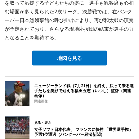
を取って応援する子どもたちの姿に、選手も観客席も心和
む場面が多く見られた2次リーグ。決勝戦では、在バンク
ーバー日本総領事館の呼び掛けにより、再び和太鼓の演奏
が予定されており、さらなる現地応援団の結束が選手の力
となることを期待する。
地図を見る
ニュージーランド戦（7月21日）を終え、戻って来る選
手たちを笑顔で迎える福田五志（いつし）監督（関連
画像）
関連画像
見る・遊ぶ
女子ソフト日本代表、 フランスに快勝 「世界選手権」
予選1位通過（バンクーバー経済新聞）