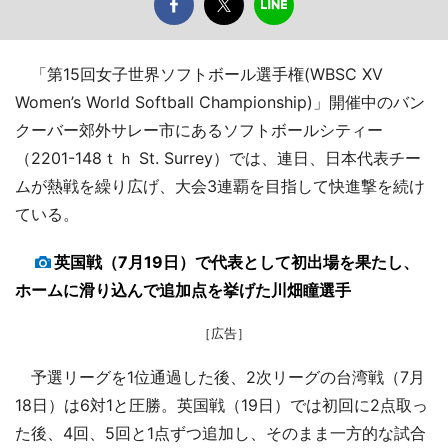
「第15回女子世界ソフトボール選手権(WBSC XV
Women’s World Softball Championship)」開催中のバン
クーバー郊外サレー市にあるソフトボールシティー
（2201-148ｔｈ St. Surrey）では、連日、日本代表チー
ムが熱戦を繰り広げ、大会3連覇を目指して快進撃を続け
ている。
英国戦（7月19日）で代表として初出場を果たし、
ホームに滑り込んで追加点を挙げた川畑瞳選手
［広告］
予選リーグを1位通過した後、2次リーグの台湾戦（7月
18日）は6対1と圧勝。英国戦（19日）では初回に2点取っ
た後、4回、5回と1点ずつ追加し、そのまま一方的な試合