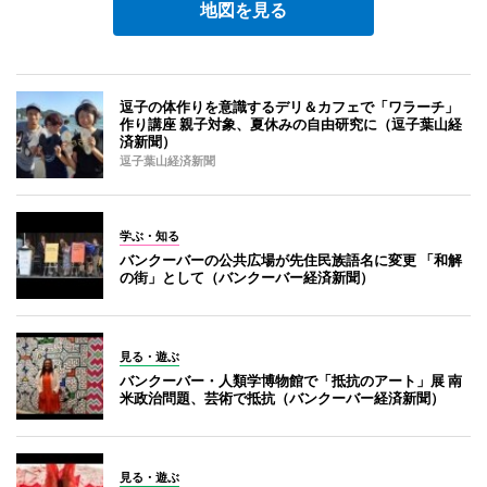
地図を見る
逗子の体作りを意識するデリ＆カフェで「ワラーチ」
作り講座 親子対象、夏休みの自由研究に（逗子葉山経
済新聞）
逗子葉山経済新聞
学ぶ・知る
バンクーバーの公共広場が先住民族語名に変更 「和解
の街」として（バンクーバー経済新聞）
見る・遊ぶ
バンクーバー・人類学博物館で「抵抗のアート」展 南
米政治問題、芸術で抵抗（バンクーバー経済新聞）
見る・遊ぶ