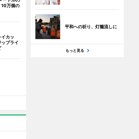
10万個の
平和への祈り、灯籠流しに
レイカッ
ジップライ
ど
もっと見る