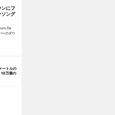
ウンにフ
ーソング
rs De
クーバーのダウ
メートルの
10万個の