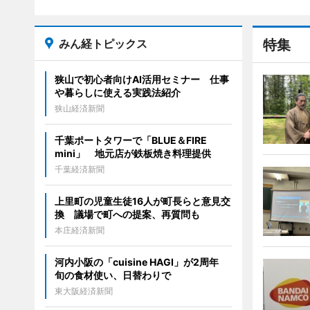
みん経トピックス
特集
狭山で初心者向けAI活用セミナー 仕事
や暮らしに使える実践法紹介
狭山経済新聞
千葉ポートタワーで「BLUE＆FIRE
mini」 地元店が鉄板焼き料理提供
千葉経済新聞
上里町の児童生徒16人が町長らと意見交
換 議場で町への提案、再質問も
本庄経済新聞
河内小阪の「cuisine HAGI」が2周年
旬の食材使い、日替わりで
東大阪経済新聞