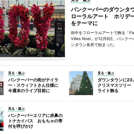
バンクーバーのダウンタ
ローラルアート ホリデ
をテーマに
街中をフローラルアートで飾る「Fleu
Villes Noel」が12月6日、バン
ンタウン各所で始まった。
見る・遊ぶ
見る・遊ぶ
バンクーバーの街がテイラ
ダウンタウンに23
ー・スウィフトさん仕様に
クリスマスツリー 
今週末のライブ目前に
ライト飾る
見る・遊ぶ
バンクーバーエリアに赤鼻の
トナカイバス おもちゃの寄
付を呼びかけ