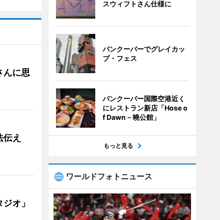
スウィフトさん仕様に
バンクーバーでグレイカッ
プ・フェス
さんに思
バンクーバー国際空港近く
にレストラン新店「Hose o
f Dawn－曉公館」
法伝え
もっと見る
ワールドフォトニュース
タジオ」