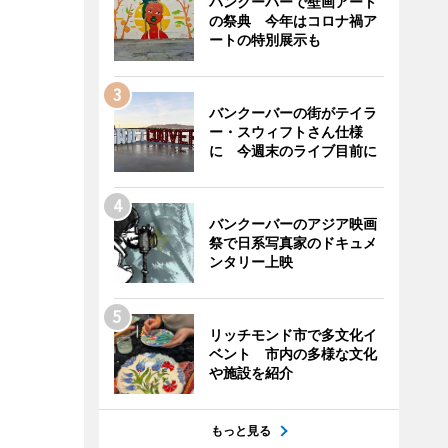
バンクーバーで壁画アート
の祭典 今年はコロナ禍ア
ートの特別展示も
バンクーバーの街がテイラ
ー・スウィフトさん仕様
に 今週末のライブ目前に
バンクーバーのアジア映画
祭で日系写真家のドキュメ
ンタリー上映
リッチモンド市で多文化イ
ベント 市内の多様な文化
や施設を紹介
もっと見る