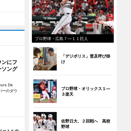
プロ野球・広島７―１１巨人
「デジポリス」普及呼び掛
ウンにフ
け
ーソング
rs De
プロ野球・オリックス１―
クーバーのダウ
３楽天
佐野日大、２回戦へ 高校
野球
メートルの