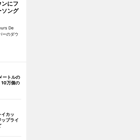
ウンにフ
ーソング
rs De
クーバーのダウ
メートルの
10万個の
レイカッ
ジップライ
ど