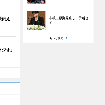
非核三原則見直し、予断せ
法伝え
ず
もっと見る
タジオ」