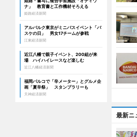
姫路・書写に複合学習施設「オティウ
ナ」 教育書と工作機材そろえる
姫路経済新聞
アルバルク東京がミニバスイベント「バ
スケの日」 男女17チームが参戦
江東経済新聞
近江八幡で親子イベント、200組が来
場 ハイハイレースなど楽しむ
近江八幡経済新聞
福岡パルコで「辛メーター」とグルメ企
画「夏辛祭」 スタンプラリーも
天神経済新聞
最新ニ