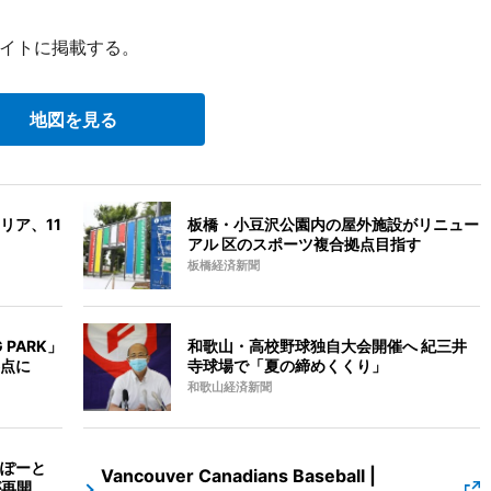
イトに掲載する。
地図を見る
リア、11
板橋・小豆沢公園内の屋外施設がリニュー
アル 区のスポーツ複合拠点目指す
板橋経済新聞
 PARK」
和歌山・高校野球独自大会開催へ 紀三井
点に
寺球場で「夏の締めくくり」
和歌山経済新聞
ぽーと
Vancouver Canadians Baseball |
が再開