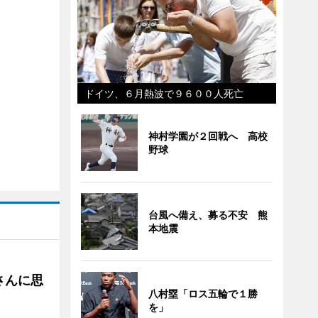
ドイツ、６月熱波で９６００人死亡
神村学園が２回戦へ 高校
野球
台風へ備え、募る不安 熊
本地震
さんに思
八村塁「ロス五輪で１勝
を」