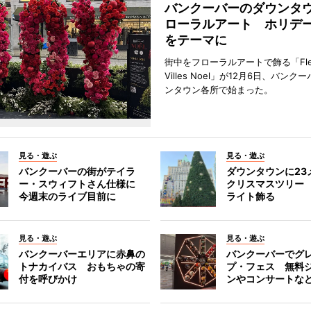
バンクーバーのダウンタ
ローラルアート ホリデ
をテーマに
街中をフローラルアートで飾る「Fleu
Villes Noel」が12月6日、バン
ンタウン各所で始まった。
見る・遊ぶ
見る・遊ぶ
バンクーバーの街がテイラ
ダウンタウンに23
ー・スウィフトさん仕様に
クリスマスツリー 
今週末のライブ目前に
ライト飾る
見る・遊ぶ
見る・遊ぶ
バンクーバーエリアに赤鼻の
バンクーバーでグ
トナカイバス おもちゃの寄
プ・フェス 無料
付を呼びかけ
ンやコンサートな