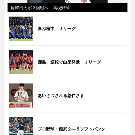
長崎日大が２回戦へ 高校野球
喜ぶ植中 Ｊリーグ
鹿島、逆転で白星発進 Ｊリーグ
あいさつされる悠仁さま
プロ野球・西武２―５ソフトバンク