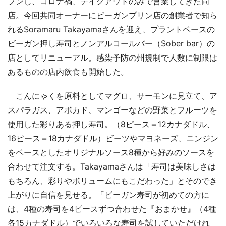
プンし、コロナ禍、テイクアウトのみで営業してきた同
店。今回共同オーナーにビーガンプリン店の創業者で知ら
れるSoramaru Takayamaさんを迎え、プラントベースの
ビーガン押し寿司とノンアルコールバー（Sober bar）の
店としてリニューアル。感染予防の州規制で人数に制限は
あるものの店内飲食も開始した。
こんにゃくを原料としてマグロ、サーモンに見立て、ア
スパラガス、アボカド、マンゴーなどの野菜とフルーツを
使用した彩りある押し寿司。（8ピース＝12カナダドル、
16ピース＝18カナダドル）ビーツやマヨネーズ、ニンジン
をベースとしたオリジナルソース8種から好みのソースを
合わせて注文する。Takayamaさんは「寿司は美味しさは
もちろん、彩りやボリュームにもこだわった」とそのでき
上がりに自信を見せる。「ビーガン寿司が初めての方に
は、4種の寿司を4ピースずつ合わせた『おまかせ』（4種
各15カナダドル）でいろいろな寿司を試していただけれ