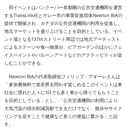
同イベントはバンクーバー首都圏の公共交通機関を運営
するTransLink社とサレー市の事業促進団体Newton BIAの
提供で開催され、カナダの公共交通機関の利用を促進し、
地元マーケットを盛り上げることを目的としている。イベ
ント場となる137thストリート周辺では地元アーティスト
によるステージや食べ物屋台、ビアガーデンのほかにフェ
イスペイントやバルーンアートなどのアクティビティが楽
しむことができる。
Newton BIAの代表取締役フィリップ・アギーレさんは
「参加費無料で老若男女問わず楽しめるこのイベントは車
社会に慣れた人々に1日でも多く車から降りてもらうこと
を目的としている」とし、「公共交通機関の利用により、
大気汚染の排出削減貢献できるだけでなく、散歩やサイク
リングを促すことで健康など多くの便益に繋がる」と話
す。