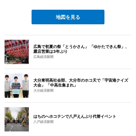
地図を見る
広島で初夏の祭「とうかさん」 「ゆかたできん祭」、
露店営業は3年ぶり
広島経済新聞
大分東明高社会部、大分市のホコ天で「宇宙港クイズ
大会」 「中高生集まれ」
大分経済新聞
はちのへホコテンで八戸えんぶり代替イベント
八戸経済新聞