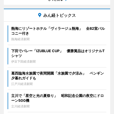
みん経トピックス
熱海にリゾートホテル「ヴィラージュ熱海」 全82室バル
コニー付き
熱海経済新聞
下田でバレー「IZUBLUE CUP」 優勝賞品はオリジナルT
シャツ
伊豆下田経済新聞
葛西臨海水族園で夜間開園「水族園で夕涼み」 ペンギン
夕暮れガイドも
江戸川経済新聞
立川で「星空と光の夏祭り」 昭和記念公園の夜空にドロ
ーン500機
立川経済新聞