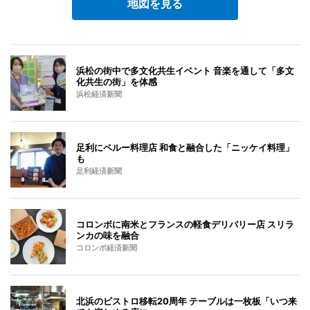
地図を見る
浜松の街中で多文化共生イベント 音楽を通して「多文
化共生の街」を体感
浜松経済新聞
足利にペルー料理店 和食と融合した「ニッケイ料理」
も
足利経済新聞
コロンボに南米とフランスの軽食デリバリー店 スリラ
ンカの味を融合
コロンボ経済新聞
北浜のビストロ移転20周年 テーブルは一枚板「いつ来