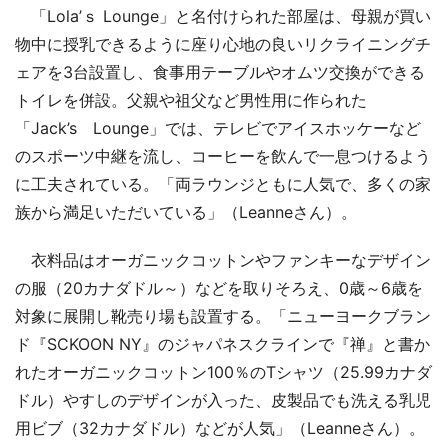
「Lola’ｓ Lounge」と名付けられた部屋は、母親が買い
物中に授乳できるように座り心地の良いリクライニングチ
ェアを3台設置し、食事用テーブルやオムツ交換ができる
トイレを併設。父親や祖父など男性用に作られた
「Jack’s Lounge」では、テレビでアイスホッケーなど
のスポーツ中継を流し、コーヒーを飲んで一息つけるよう
に工夫されている。「両ラウンジともに人気で、多くの家
族から満足いただいている」（Leanneさん）。
衣料品はオーガニックコットンやファンキーなデザイン
の服（20カナダドル～）などを取りそろえ、0歳～6歳を
対象に展開し靴売り場も設置する。「ニューヨークブラン
ド『SCKOON NY』のジャパネスクラインで『禅』と書か
れたオーガニックコットン100％のTシャツ（25.99カナダ
ドル）やすしのデザインが入った、皮製品でも洗える乳児
用ビブ（32カナダドル）などが人気」（Leanneさん）。