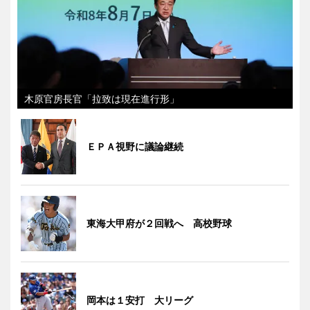
木原官房長官「拉致は現在進行形」
ＥＰＡ視野に議論継続
東海大甲府が２回戦へ 高校野球
岡本は１安打 大リーグ