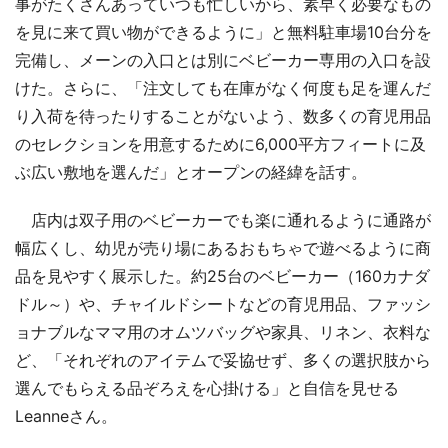
事がたくさんあっていつも忙しいから、素早く必要なもの
を見に来て買い物ができるように」と無料駐車場10台分を
完備し、メーンの入口とは別にベビーカー専用の入口を設
けた。さらに、「注文しても在庫がなく何度も足を運んだ
り入荷を待ったりすることがないよう、数多くの育児用品
のセレクションを用意するために6,000平方フィートに及
ぶ広い敷地を選んだ」とオープンの経緯を話す。
店内は双子用のベビーカーでも楽に通れるように通路が
幅広くし、幼児が売り場にあるおもちゃで遊べるように商
品を見やすく展示した。約25台のベビーカー（160カナダ
ドル～）や、チャイルドシートなどの育児用品、ファッシ
ョナブルなママ用のオムツバッグや家具、リネン、衣料な
ど、「それぞれのアイテムで妥協せず、多くの選択肢から
選んでもらえる品ぞろえを心掛ける」と自信を見せる
Leanneさん。