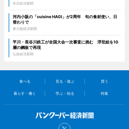
本庄経済新聞
河内小阪の「cuisine HAGI」が2周年 旬の食材使い、日
替わりで
東大阪経済新聞
平川・長谷川鉄工が全国大会一次審査に挑む 浮世絵を10
層の鋼板で再現
弘前経済新聞
食べる
見る・遊ぶ
買う
暮らす・働く
学ぶ・知る
特集