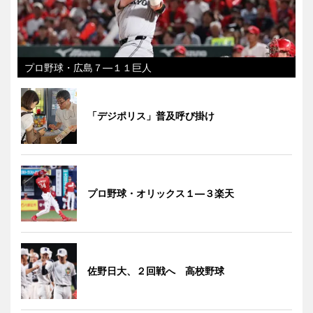
プロ野球・広島７―１１巨人
「デジポリス」普及呼び掛け
プロ野球・オリックス１―３楽天
佐野日大、２回戦へ 高校野球