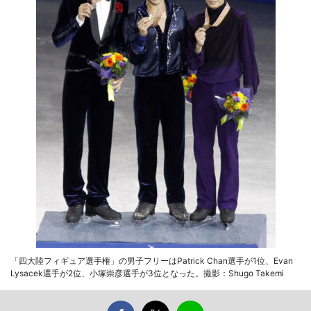
「四大陸フィギュア選手権」の男子フリーはPatrick Chan選手が1位、Evan
Lysacek選手が2位、小塚崇彦選手が3位となった。撮影：Shugo Takemi