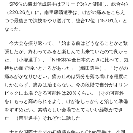
SP6位の織田信成選手はフリーで3位と健闘し、総合4位
（220.26点）に。南里康晴選手は、けがの痛みをこらえ
つつ最後まで演技をやり遂げて、総合12位（157.91点）と
なった。
今大会を振り返って、「始まる前はどうなることかと緊
張したが、終わってみると楽しんで出来ていたので良かっ
た」（小塚選手）、「NHK杯や全日本のときに比べて、気
持ちの面で弱いところがあった」（織田選手）、「けがの
痛みがかなりひどい。痛み止めは気分を落ち着ける程度に
しかならず、痛みは治まらない。今の段階で自分がオリン
ピックに出場できる可能性は20％くらい。（その可能性
を）もっと高められるよう、けがをしっかりと治して準備
をすすめたい。素晴らしい会場でとてもいい経験ができ
た」（南里選手）それぞれに話した。
大きな国際大会での初優勝を飾ったChan選手は「今回