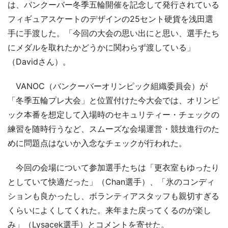
は、バンクーバー冬季五輪開催を記念して発行されている
フィギュアスケートのデザインの25セント硬貨を浅田選
手に手渡した。「今回の大会の思い出にと思い、選手たち
にメダルを取れたかどうかに関わらず渡している」
（Davidさん）。
VANOC（バンクーバーオリンピック組織委員会）が
「冬季五輪プレ大会」と位置付けた今大会では、オリンピ
ック本番を想定して入場時のセキュリティー・チェックの
練習を随時行うなど、スムーズな会場運営・競技進行のた
めに問題点はないか入念なチェックが行われた。
今回の会場について参加選手たちは「更衣室もゆったり
としていて快適だった」（Chan選手）、「氷のコンディ
ションも良かったし、ボランティアスタッフも親切すぎる
くらいによくしてくれた。来年また戻ってくるのが楽し
み」（Lysacek選手）とコメントを寄せた。