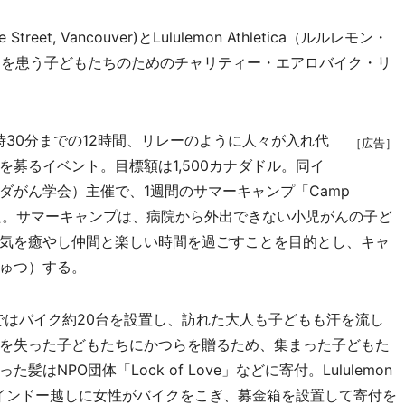
le Street, Vancouver)とLululemon Athletica（ルルレモン・
がんを患う子どもたちのためのチャリティー・エアロバイク・リ
19時30分までの12時間、リレーのように人々が入れ代
［広告］
募るイベント。目標額は1,500カナダドル。同イ
ety（カナダがん学会）主催で、1週間のサマーキャンプ「Camp
われた。サマーキャンプは、病院から外出できない小児がんの子ど
気を癒やし仲間と楽しい時間を過ごすことを目的とし、キャ
ゅつ）する。
 Clubではバイク約20台を設置し、訪れた大人も子どもも汗を流し
を失った子どもたちにかつらを贈るため、集まった子どもた
NPO団体「Lock of Love」などに寄付。Lululemon
ョーウインドー越しに女性がバイクをこぎ、募金箱を設置して寄付を