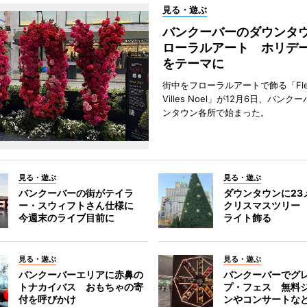
見る・遊ぶ
バンクーバーのダウンタ
ローラルアート ホリデ
をテーマに
街中をフローラルアートで飾る「Fleu
Villes Noel」が12月6日、バン
ンタウン各所で始まった。
見る・遊ぶ
見る・遊ぶ
バンクーバーの街がテイラ
ダウンタウンに23
ー・スウィフトさん仕様に
クリスマスツリー 
今週末のライブ目前に
ライト飾る
見る・遊ぶ
見る・遊ぶ
バンクーバーエリアに赤鼻の
バンクーバーでグ
トナカイバス おもちゃの寄
プ・フェス 無料
付を呼びかけ
ンやコンサートな