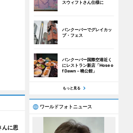
スウィフトさん仕様に
バンクーバーでグレイカッ
プ・フェス
バンクーバー国際空港近く
にレストラン新店「Hose o
f Dawn－曉公館」
もっと見る
ワールドフォトニュース
さんに思