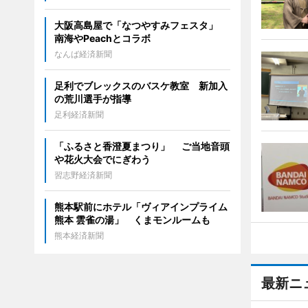
大阪高島屋で「なつやすみフェスタ」
南海やPeachとコラボ
なんば経済新聞
足利でブレックスのバスケ教室 新加入
の荒川選手が指導
足利経済新聞
「ふるさと香澄夏まつり」 ご当地音頭
や花火大会でにぎわう
習志野経済新聞
熊本駅前にホテル「ヴィアインプライム
熊本 雲雀の湯」 くまモンルームも
熊本経済新聞
最新ニ