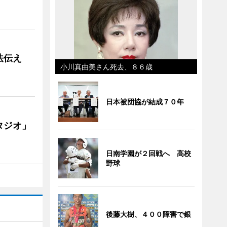
法伝え
小川真由美さん死去、８６歳
日本被団協が結成７０年
タジオ」
日南学園が２回戦へ 高校
野球
後藤大樹、４００障害で銀