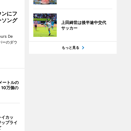
ウンにフ
ーソング
上田綺世は後半途中交代
サッカー
rs De
クーバーのダウ
もっと見る
メートルの
10万個の
レイカッ
ジップライ
ど