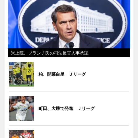
米上院、ブランチ氏の司法長官人事承認
柏、開幕白星 Ｊリーグ
町田、大勝で発進 Ｊリーグ