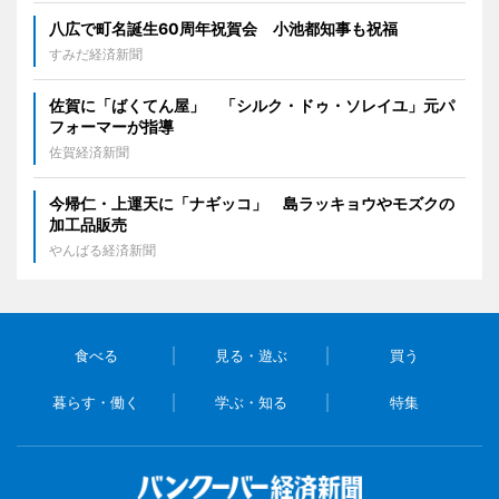
八広で町名誕生60周年祝賀会 小池都知事も祝福
すみだ経済新聞
佐賀に「ばくてん屋」 「シルク・ドゥ・ソレイユ」元パ
フォーマーが指導
佐賀経済新聞
今帰仁・上運天に「ナギッコ」 島ラッキョウやモズクの
加工品販売
やんばる経済新聞
食べる
見る・遊ぶ
買う
暮らす・働く
学ぶ・知る
特集