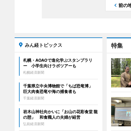
前の
みん経トピックス
特集
札幌・AOAOで進化学ぶスタンプラリ
ー 小学生向けラボツアーも
札幌経済新聞
千葉県立中央博物館で「ちば恐竜博」
巨大肉食恐竜や海の捕食者も
千葉経済新聞
岩木山神社向かいに「お山の花彩食堂 龍
の憩」 和食職人の夫婦が経営
弘前経済新聞