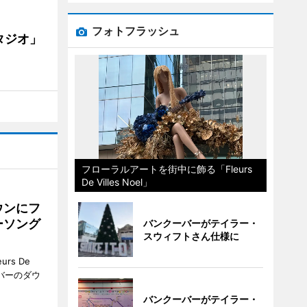
フォトフラッシュ
タジオ」
フローラルアートを街中に飾る「Fleurs
De Villes Noel」
ウンにフ
ーソング
バンクーバーがテイラー・
スウィフトさん仕様に
rs De
クーバーのダウ
バンクーバーがテイラー・