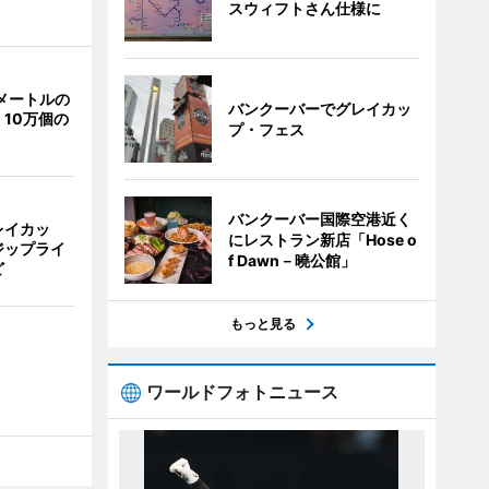
スウィフトさん仕様に
メートルの
バンクーバーでグレイカッ
10万個の
プ・フェス
バンクーバー国際空港近く
レイカッ
にレストラン新店「Hose o
ジップライ
f Dawn－曉公館」
ど
もっと見る
ワールドフォトニュース