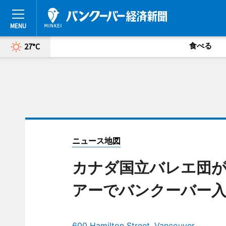
食べる
27°C
ニュース地図
カナダ国立バレエ団が
アーでバンクーバー
600 Hamilton Street, Vancouver