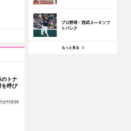
プロ野球・西武２―５ソフ
トバンク
もっと見る
鼻のトナ
付を呼び
が11月26