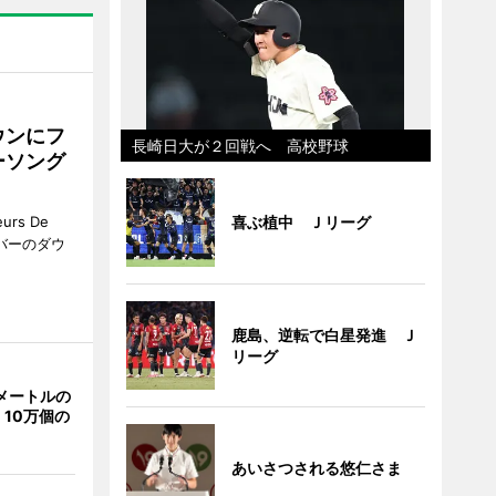
ウンにフ
長崎日大が２回戦へ 高校野球
ーソング
喜ぶ植中 Ｊリーグ
rs De
クーバーのダウ
鹿島、逆転で白星発進 Ｊ
リーグ
メートルの
10万個の
あいさつされる悠仁さま