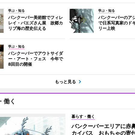
学ぶ・知る
学ぶ・知る
バンクーバー美術館でフィレ
バンクーバーのア
レイ・バエズさん展 故郷カ
で日系写真家のド
リブ海の歴史伝える
リー上映
学ぶ・知る
バンクーバーでアウトサイダ
ー・アート・フェス 今年で
8回目の開催
もっと見る
・働く
暮らす・働く
バンクーバーエリアに赤
カイバス おもちゃの寄