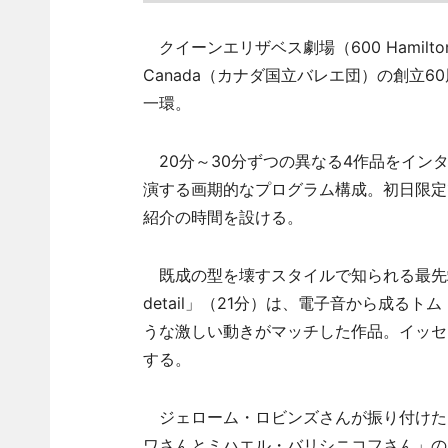
クイーンエリザベス劇場（600 Hamilton Stre
Canada（カナダ国立バレエ団）の創立
一環。
20分～30分ずつの異なる4作品をインタ
演する画期的なプログラム構成。初日限定
紹介の時間を設ける。
既成の型を壊すスタイルで知られる最先端の
detail」（21分）は、電子音から成
うな激しい動きがマッチした作品。イッセ
する。
ジェローム・ロビンズさんが振り付けた「Oth
ワさんとミハエル・バリシニコフさん」の