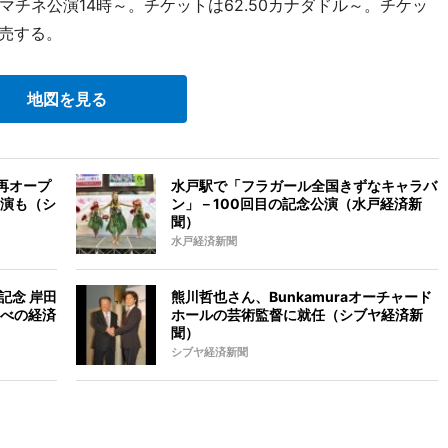
マチネ公演14時～。チケットは62.50カナダドル～。チケッ
売する。
地図を見る
冬再オープ
水戸駅で「フラガール全国きずなキャラバ
演も（シ
ン」－100回目の記念公演（水戸経済新
聞）
水戸経済新聞
記念 岸田
熊川哲也さん、Bunkamuraオーチャード
べの経済
ホールの芸術監督に就任（シブヤ経済新
聞）
シブヤ経済新聞