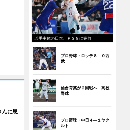
若手主体の日本、ＰＳＧに完敗
プロ野球・ロッテ８―０西
武
仙台育英が２回戦へ 高校
野球
さんに思
プロ野球・中日４―１ヤク
ルト