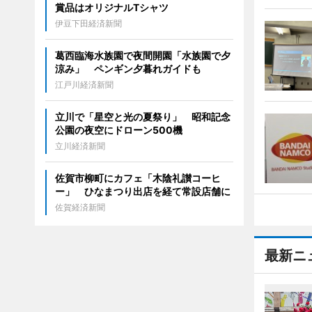
賞品はオリジナルTシャツ
伊豆下田経済新聞
葛西臨海水族園で夜間開園「水族園で夕
涼み」 ペンギン夕暮れガイドも
江戸川経済新聞
立川で「星空と光の夏祭り」 昭和記念
公園の夜空にドローン500機
立川経済新聞
佐賀市柳町にカフェ「木陰礼讃コーヒ
ー」 ひなまつり出店を経て常設店舗に
佐賀経済新聞
最新ニ