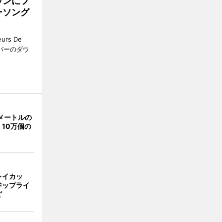
ウンにフ
ーソング
rs De
クーバーのダウ
メートルの
10万個の
レイカッ
ジップライ
ど