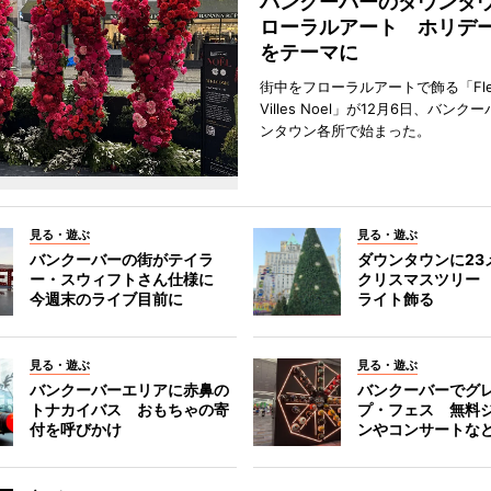
バンクーバーのダウンタ
ローラルアート ホリデ
をテーマに
街中をフローラルアートで飾る「Fleu
Villes Noel」が12月6日、バン
ンタウン各所で始まった。
見る・遊ぶ
見る・遊ぶ
バンクーバーの街がテイラ
ダウンタウンに23
ー・スウィフトさん仕様に
クリスマスツリー 
今週末のライブ目前に
ライト飾る
見る・遊ぶ
見る・遊ぶ
バンクーバーエリアに赤鼻の
バンクーバーでグ
トナカイバス おもちゃの寄
プ・フェス 無料
付を呼びかけ
ンやコンサートな