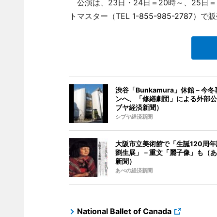
公演は、23日・24日＝20時～、25日＝
トマスター（TEL 1-
855-985-2787
）で販
渋谷「Bunkamura」休館－今
ンへ、「修繕劇団」による外部公
ブヤ経済新聞）
シブヤ経済新聞
大阪市立美術館で「生誕120周年
劉生展」－重文「麗子像」も（あ
新聞）
あべの経済新聞
National Ballet of Canada