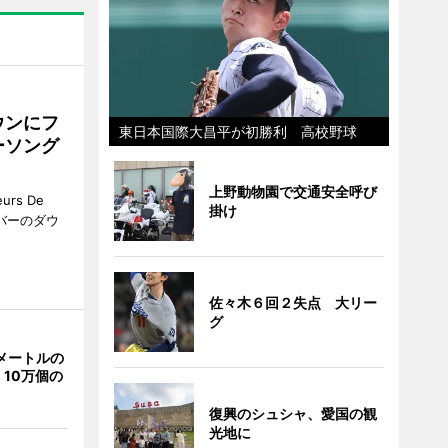
ウンにフ
東日本国際大昌平が初勝利 高校野球
ーソング
上野動物園で交通安全呼び
rs De
掛け
クーバーのダウ
佐々木６回２失点 大リー
グ
メートルの
10万個の
復興のシュシャ、愛国の観
光地に