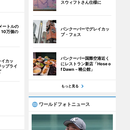
スウィフトさん仕様に
メートルの
バンクーバーでグレイカッ
10万個の
プ・フェス
バンクーバー国際空港近く
レイカッ
にレストラン新店「Hose o
ジップライ
f Dawn－曉公館」
ど
もっと見る
ワールドフォトニュース