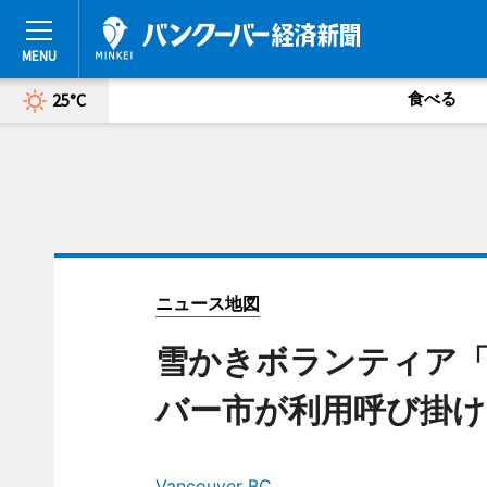
食べる
25°C
ニュース地図
雪かきボランティア
バー市が利用呼び掛け
Vancouver BC