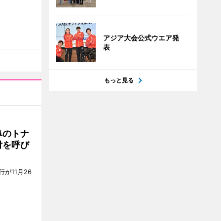
アジア大会公式ウエア発
表
もっと見る
鼻のトナ
付を呼び
が11月26