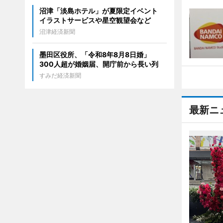
沼津「淡島ホテル」が夏限定イベント
イラストサービスや星空観望会など
沼津経済新聞
墨田区役所、「令和8年8月8日婚」
300人超が婚姻届、開庁前から長い列
すみだ経済新聞
最新ニ