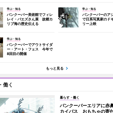
学ぶ・知る
学ぶ・知る
バンクーバー美術館でフィレ
バンクーバーのア
レイ・バエズさん展 故郷カ
で日系写真家のド
リブ海の歴史伝える
リー上映
学ぶ・知る
バンクーバーでアウトサイダ
ー・アート・フェス 今年で
8回目の開催
もっと見る
・働く
暮らす・働く
バンクーバーエリアに赤
カイバス おもちゃの寄