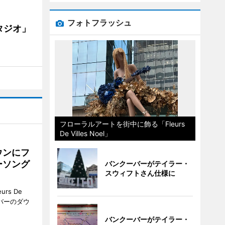
フォトフラッシュ
タジオ」
フローラルアートを街中に飾る「Fleurs
De Villes Noel」
ウンにフ
ーソング
バンクーバーがテイラー・
スウィフトさん仕様に
rs De
クーバーのダウ
バンクーバーがテイラー・