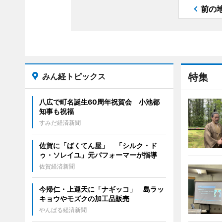
前の
みん経トピックス
特集
八広で町名誕生60周年祝賀会 小池都
知事も祝福
すみだ経済新聞
佐賀に「ばくてん屋」 「シルク・ド
ゥ・ソレイユ」元パフォーマーが指導
佐賀経済新聞
今帰仁・上運天に「ナギッコ」 島ラッ
キョウやモズクの加工品販売
やんばる経済新聞