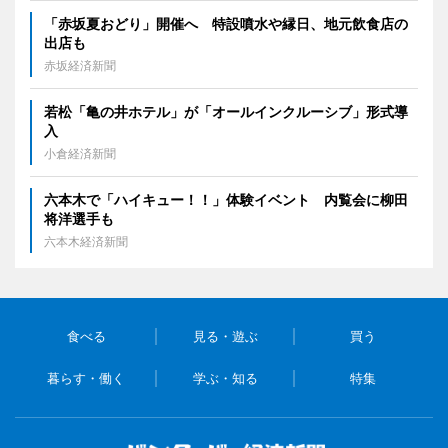
「赤坂夏おどり」開催へ 特設噴水や縁日、地元飲食店の
出店も
赤坂経済新聞
若松「亀の井ホテル」が「オールインクルーシブ」形式導
入
小倉経済新聞
六本木で「ハイキュー！！」体験イベント 内覧会に柳田
将洋選手も
六本木経済新聞
食べる
見る・遊ぶ
買う
暮らす・働く
学ぶ・知る
特集