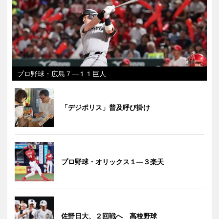
プロ野球・広島７―１１巨人
「デジポリス」普及呼び掛け
プロ野球・オリックス１―３楽天
佐野日大、２回戦へ 高校野球