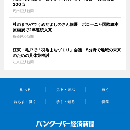
200点
周南経済新聞
杜のまちやでうめだよしのさん個展 ボローニャ国際絵本
原画展で2年連続入賞
板橋経済新聞
江東・亀戸で「羽亀まちづくり」会議 5分野で地域の未来
のための具体策検討
江東経済新聞
食べる
見る・遊ぶ
買う
暮らす・働く
学ぶ・知る
特集