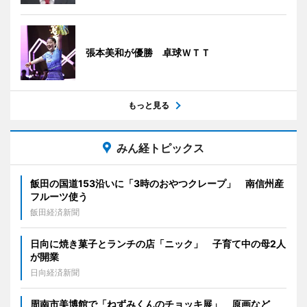
張本美和が優勝 卓球ＷＴＴ
もっと見る
みん経トピックス
飯田の国道153沿いに「3時のおやつクレープ」 南信州産
フルーツ使う
飯田経済新聞
日向に焼き菓子とランチの店「ニック」 子育て中の母2人
が開業
日向経済新聞
周南市美博館で「ねずみくんのチョッキ展」 原画など