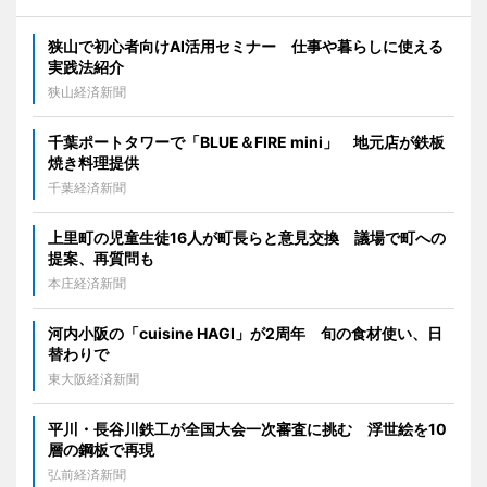
狭山で初心者向けAI活用セミナー 仕事や暮らしに使える
実践法紹介
狭山経済新聞
千葉ポートタワーで「BLUE＆FIRE mini」 地元店が鉄板
焼き料理提供
千葉経済新聞
上里町の児童生徒16人が町長らと意見交換 議場で町への
提案、再質問も
本庄経済新聞
河内小阪の「cuisine HAGI」が2周年 旬の食材使い、日
替わりで
東大阪経済新聞
平川・長谷川鉄工が全国大会一次審査に挑む 浮世絵を10
層の鋼板で再現
弘前経済新聞