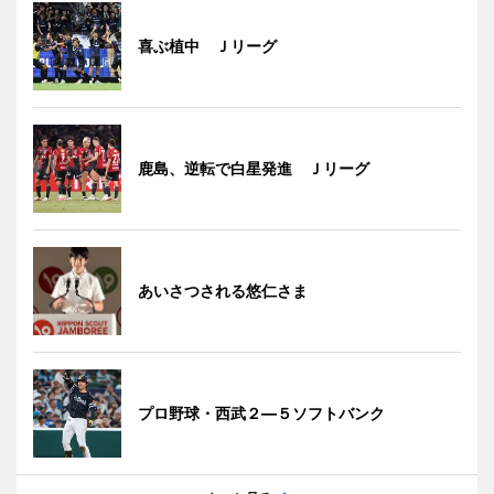
喜ぶ植中 Ｊリーグ
鹿島、逆転で白星発進 Ｊリーグ
あいさつされる悠仁さま
プロ野球・西武２―５ソフトバンク