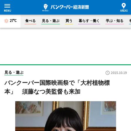
27°C
食べる
見る・遊ぶ
買う
暮らす・働く
学ぶ・知る
見る・遊ぶ
2015.10.19
バンクーバー国際映画祭で「大村植物標
本」 須藤なつ美監督も来加