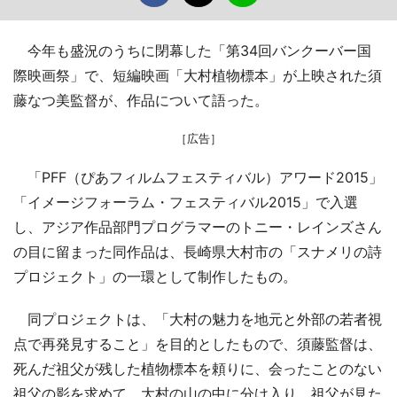
今年も盛況のうちに閉幕した「第34回バンクーバー国
際映画祭」で、短編映画「大村植物標本」が上映された須
藤なつ美監督が、作品について語った。
［広告］
「PFF（ぴあフィルムフェスティバル）アワード2015」
「イメージフォーラム・フェスティバル2015」で入選
し、アジア作品部門プログラマーのトニー・レインズさん
の目に留まった同作品は、長崎県大村市の「スナメリの詩
プロジェクト」の一環として制作したもの。
同プロジェクトは、「大村の魅力を地元と外部の若者視
点で再発見すること」を目的としたもので、須藤監督は、
死んだ祖父が残した植物標本を頼りに、会ったことのない
祖父の影を求めて、大村の山の中に分け入り、祖父が見た