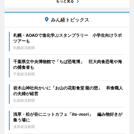
もっと見る
みん経トピックス
札幌・AOAOで進化学ぶスタンプラリー 小学生向けラボ
ツアーも
札幌経済新聞
千葉県立中央博物館で「ちば恐竜博」 巨大肉食恐竜や海
の捕食者も
千葉経済新聞
岩木山神社向かいに「お山の花彩食堂 龍の憩」 和食職人
の夫婦が経営
弘前経済新聞
浅草・松が谷にニットカフェ「ito-mori」 編み物好きが
集う場に
浅草経済新聞