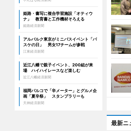
姫路・書写に複合学習施設「オティウ
ナ」 教育書と工作機材そろえる
姫路経済新聞
アルバルク東京がミニバスイベント「バ
スケの日」 男女17チームが参戦
江東経済新聞
近江八幡で親子イベント、200組が来
場 ハイハイレースなど楽しむ
近江八幡経済新聞
福岡パルコで「辛メーター」とグルメ企
画「夏辛祭」 スタンプラリーも
天神経済新聞
最新ニ