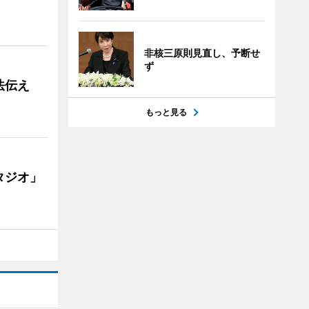
非核三原則見直し、予断せ
ず
法伝え
もっと見る
タジオ」