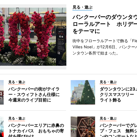
見る・遊ぶ
バンクーバーのダウンタ
ローラルアート ホリデ
をテーマに
街中をフローラルアートで飾る「Fleu
Villes Noel」が12月6日、バン
ンタウン各所で始まった。
見る・遊ぶ
見る・遊ぶ
バンクーバーの街がテイラ
ダウンタウンに23
ー・スウィフトさん仕様に
クリスマスツリー 
今週末のライブ目前に
ライト飾る
見る・遊ぶ
見る・遊ぶ
バンクーバーエリアに赤鼻の
バンクーバーでグ
トナカイバス おもちゃの寄
プ・フェス 無料
付を呼びかけ
ンやコンサートな