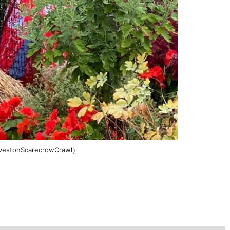
onScarecrowCrawl）