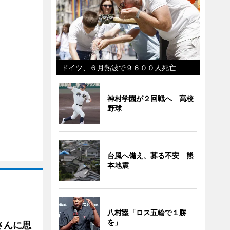
ドイツ、６月熱波で９６００人死亡
神村学園が２回戦へ 高校
野球
台風へ備え、募る不安 熊
本地震
八村塁「ロス五輪で１勝
を」
さんに思