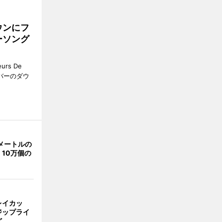
ウンにフ
ーソング
rs De
クーバーのダウ
メートルの
10万個の
レイカッ
ジップライ
ど