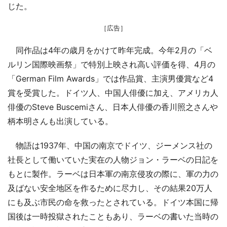
じた。
［広告］
同作品は4年の歳月をかけて昨年完成。今年2月の「ベ
ルリン国際映画祭」で特別上映され高い評価を得、4月の
「German Film Awards」では作品賞、主演男優賞など4
賞を受賞した。ドイツ人、中国人俳優に加え、アメリカ人
俳優のSteve Buscemiさん、日本人俳優の香川照之さんや
柄本明さんも出演している。
物語は1937年、中国の南京でドイツ、ジーメンス社の
社長として働いていた実在の人物ジョン・ラーベの日記を
もとに製作。ラーベは日本軍の南京侵攻の際に、軍の力の
及ばない安全地区を作るために尽力し、その結果20万人
にも及ぶ市民の命を救ったとされている。ドイツ本国に帰
国後は一時投獄されたこともあり、ラーベの書いた当時の