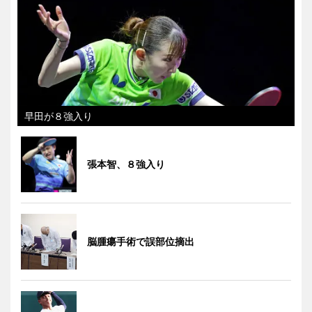
早田が８強入り
張本智、８強入り
脳腫瘍手術で誤部位摘出