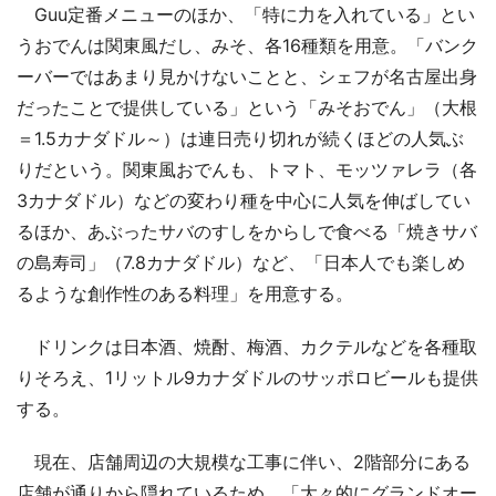
Guu定番メニューのほか、「特に力を入れている」とい
うおでんは関東風だし、みそ、各16種類を用意。「バンク
ーバーではあまり見かけないことと、シェフが名古屋出身
だったことで提供している」という「みそおでん」（大根
＝1.5カナダドル～）は連日売り切れが続くほどの人気ぶ
りだという。関東風おでんも、トマト、モッツァレラ（各
3カナダドル）などの変わり種を中心に人気を伸ばしてい
るほか、あぶったサバのすしをからしで食べる「焼きサバ
の島寿司」（7.8カナダドル）など、「日本人でも楽しめ
るような創作性のある料理」を用意する。
ドリンクは日本酒、焼酎、梅酒、カクテルなどを各種取
りそろえ、1リットル9カナダドルのサッポロビールも提供
する。
現在、店舗周辺の大規模な工事に伴い、2階部分にある
店舗が通りから隠れているため、「大々的にグランドオー