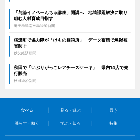
「与論イノベーんちゅ講座」開講へ 地域課題解決に取り
組む人材育成目指す
奄美群島南三島経済新聞
横瀬町で協力隊が「けもの相談所」 データ蓄積で鳥獣被
害防ぐ
秩父経済新聞
秋田で「いぶりがっこレアチーズケーキ」 県内14店で先
行販売
秋田経済新聞
食べる
見る・遊ぶ
買う
暮らす・働く
学ぶ・知る
特集