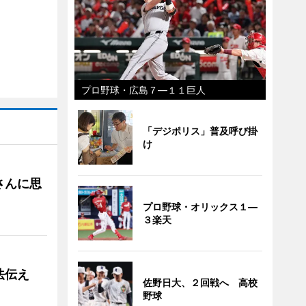
プロ野球・広島７―１１巨人
「デジポリス」普及呼び掛
け
さんに思
プロ野球・オリックス１―
３楽天
法伝え
佐野日大、２回戦へ 高校
野球