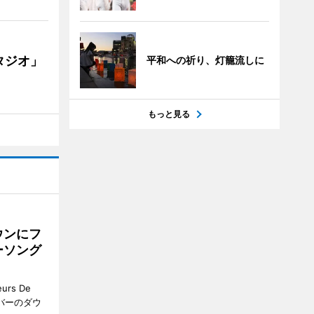
タジオ」
平和への祈り、灯籠流しに
もっと見る
ウンにフ
ーソング
rs De
クーバーのダウ