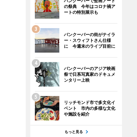
バンクーバーで壁画アート
の祭典 今年はコロナ禍ア
ートの特別展示も
バンクーバーの街がテイラ
ー・スウィフトさん仕様
に 今週末のライブ目前に
バンクーバーのアジア映画
祭で日系写真家のドキュメ
ンタリー上映
リッチモンド市で多文化イ
ベント 市内の多様な文化
や施設を紹介
もっと見る