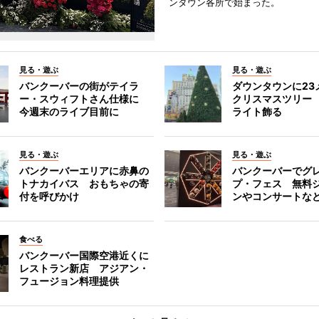
ンタウン各所で始まった。
見る・遊ぶ
見る・遊ぶ
バンクーバーの街がテイラ
ダウンタウンに23
ー・スウィフトさん仕様に
クリスマスツリー 
今週末のライブ目前に
ライト飾る
見る・遊ぶ
見る・遊ぶ
バンクーバーエリアに赤鼻の
バンクーバーでグ
トナカイバス おもちゃの寄
プ・フェス 無料
付を呼びかけ
ンやコンサートな
食べる
バンクーバー国際空港近くに
レストラン新店 アジアン・
フュージョン料理提供