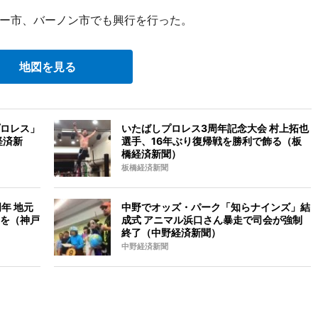
ー市、バーノン市でも興行を行った。
地図を見る
ロレス」
いたばしプロレス3周年記念大会 村上拓也
経済新
選手、16年ぶり復帰戦を勝利で飾る（板
橋経済新聞）
板橋経済新聞
年 地元
中野でオッズ・パーク「知らナインズ」結
を（神戸
成式 アニマル浜口さん暴走で司会が強制
終了（中野経済新聞）
中野経済新聞