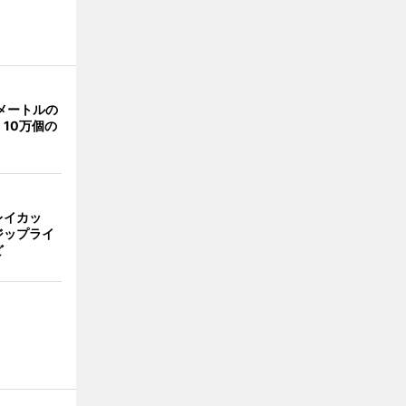
メートルの
10万個の
レイカッ
ジップライ
ど