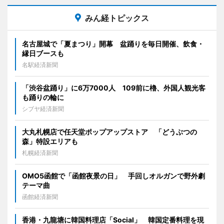
みん経トピックス
名古屋城で「夏まつり」開幕 盆踊りを毎日開催、飲食・
縁日ブースも
名駅経済新聞
「渋谷盆踊り」に6万7000人 109前に櫓、外国人観光客
も踊りの輪に
シブヤ経済新聞
大丸札幌店で任天堂ポップアップストア 「どうぶつの
森」特設エリアも
札幌経済新聞
OMO5函館で「函館夜景の日」 手回しオルガンで野外劇
テーマ曲
函館経済新聞
香港・九龍塘に韓国料理店「Social」 韓国定番料理を現