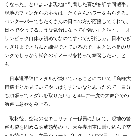
くなった」といよいよ現地に到着した喜びを話す同選手。
現地のファンからの応援は「たくさんパワーをもらえる。
バンクーバーでもたくさんの日本の方が応援してくれて、
日本でやってるような気分になって心強い」と話す。「オ
リンピック自体が初めてなのですべてが楽しみ。日本でぎ
りぎりまできちんと練習できているので、あとは本番のリ
ンクでしっかり試合のイメージを持って練習したい」と
も。
日本選手陣にメダルが続いていることについて「高橋大
輔選手とか見ていてやっぱりすごいなと思ったので、自分
も頑張ってメダルを取りたい」と4年に一度の大舞台での
活躍に意欲をみせる。
取材後、空港のセキュリティー係員に加えて、現地の警
察も脇を固める厳戒態勢の中、大会専用車に乗り込んで空
港を後にした。女子ショートプログラムは23日、フリー