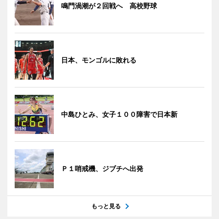
鳴門渦潮が２回戦へ 高校野球
日本、モンゴルに敗れる
中島ひとみ、女子１００障害で日本新
Ｐ１哨戒機、ジブチへ出発
もっと見る